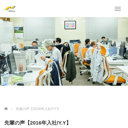
T
o
g
g
l
e
n
a
v
i
g
a
t
i
o
n
ホーム
先輩の声【2016年⼊社/Y.Y】
先輩の声【2016年⼊社/Y.Y】